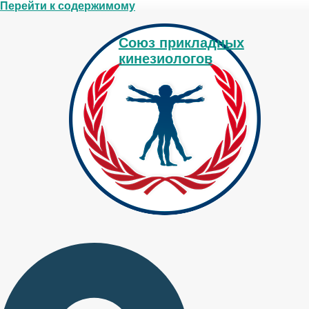
Перейти к содержимому
Союз прикладных
кинезиологов